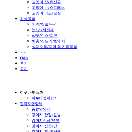
고양이 장/유산균
고양이 눈/스트레스
고양이 피모/모질
위생용품
치약/칫솔/구강
눈/귀/세정제
샴푸/린스/피부
해충/진드기/탈취제
상처소독/지혈 외 기타용품
간식
Q&A
후기
공지
이루다펫 소개
이루다펫이란?
강아지영양제
종합영양제
강아지 관절/칼슘
강아지신장/면역
강아지 심장/간
강아지 장/유산균