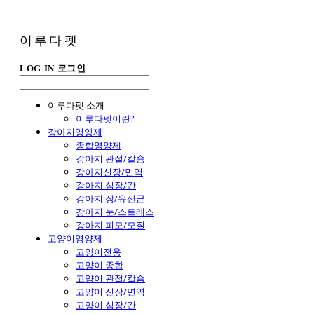
이루다펫
LOG IN
로그인
이루다펫 소개
이루다펫이란?
강아지영양제
종합영양제
강아지 관절/칼슘
강아지신장/면역
강아지 심장/간
강아지 장/유산균
강아지 눈/스트레스
강아지 피모/모질
고양이영양제
고양이전용
고양이 종합
고양이 관절/칼슘
고양이 신장/면역
고양이 심장/간