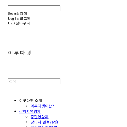
Search
검색
Log In
로그인
Cart
장바구니
이루다펫
이루다펫 소개
이루다펫이란?
강아지영양제
종합영양제
강아지 관절/칼슘