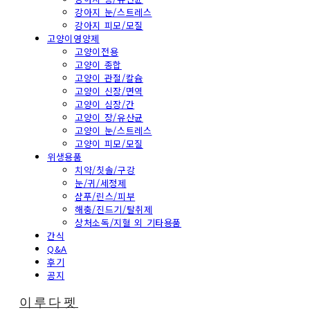
강아지 눈/스트레스
강아지 피모/모질
고양이영양제
고양이전용
고양이 종합
고양이 관절/칼슘
고양이 신장/면역
고양이 심장/간
고양이 장/유산균
고양이 눈/스트레스
고양이 피모/모질
위생용품
치약/칫솔/구강
눈/귀/세정제
샴푸/린스/피부
해충/진드기/탈취제
상처소독/지혈 외 기타용품
간식
Q&A
후기
공지
이루다펫