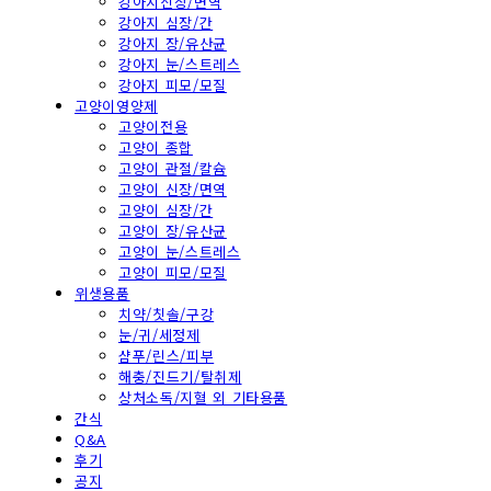
강아지신장/면역
강아지 심장/간
강아지 장/유산균
강아지 눈/스트레스
강아지 피모/모질
고양이영양제
고양이전용
고양이 종합
고양이 관절/칼슘
고양이 신장/면역
고양이 심장/간
고양이 장/유산균
고양이 눈/스트레스
고양이 피모/모질
위생용품
치약/칫솔/구강
눈/귀/세정제
샴푸/린스/피부
해충/진드기/탈취제
상처소독/지혈 외 기타용품
간식
Q&A
후기
공지