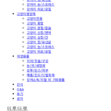
강아지 눈/스트레스
강아지 피모/모질
고양이영양제
고양이전용
고양이 종합
고양이 관절/칼슘
고양이 신장/면역
고양이 심장/간
고양이 장/유산균
고양이 눈/스트레스
고양이 피모/모질
위생용품
치약/칫솔/구강
눈/귀/세정제
샴푸/린스/피부
해충/진드기/탈취제
상처소독/지혈 외 기타용품
간식
Q&A
후기
공지
이루다펫