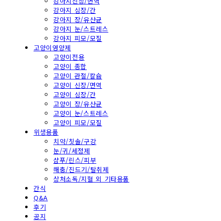
강아지신장/면역
강아지 심장/간
강아지 장/유산균
강아지 눈/스트레스
강아지 피모/모질
고양이영양제
고양이전용
고양이 종합
고양이 관절/칼슘
고양이 신장/면역
고양이 심장/간
고양이 장/유산균
고양이 눈/스트레스
고양이 피모/모질
위생용품
치약/칫솔/구강
눈/귀/세정제
샴푸/린스/피부
해충/진드기/탈취제
상처소독/지혈 외 기타용품
간식
Q&A
후기
공지