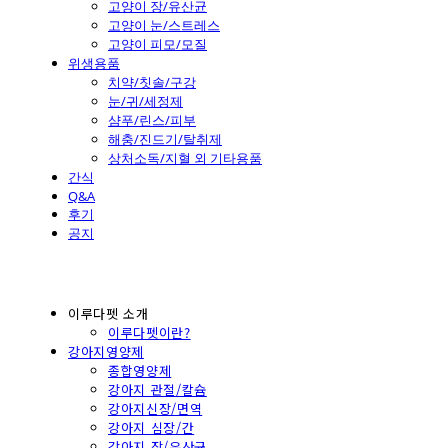
고양이 장/유산균
고양이 눈/스트레스
고양이 피모/모질
위생용품
치약/칫솔/구강
눈/귀/세정제
샴푸/린스/피부
해충/진드기/탈취제
상처소독/지혈 외 기타용품
간식
Q&A
후기
공지
이루다펫 소개
이루다펫이란?
강아지영양제
종합영양제
강아지 관절/칼슘
강아지신장/면역
강아지 심장/간
강아지 장/유산균