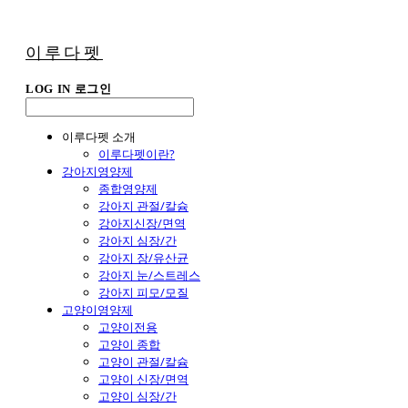
이루다펫
LOG IN
로그인
이루다펫 소개
이루다펫이란?
강아지영양제
종합영양제
강아지 관절/칼슘
강아지신장/면역
강아지 심장/간
강아지 장/유산균
강아지 눈/스트레스
강아지 피모/모질
고양이영양제
고양이전용
고양이 종합
고양이 관절/칼슘
고양이 신장/면역
고양이 심장/간