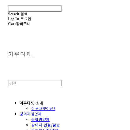
Search
검색
Log In
로그인
Cart
장바구니
이루다펫
이루다펫 소개
이루다펫이란?
강아지영양제
종합영양제
강아지 관절/칼슘