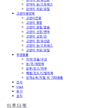
강아지 눈/스트레스
강아지 피모/모질
고양이영양제
고양이전용
고양이 종합
고양이 관절/칼슘
고양이 신장/면역
고양이 심장/간
고양이 장/유산균
고양이 눈/스트레스
고양이 피모/모질
위생용품
치약/칫솔/구강
눈/귀/세정제
샴푸/린스/피부
해충/진드기/탈취제
상처소독/지혈 외 기타용품
간식
Q&A
후기
공지
이루다펫