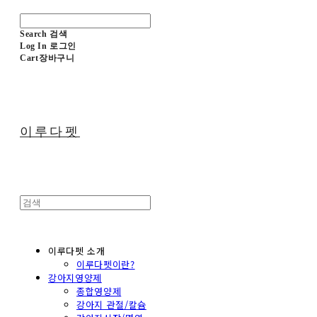
Search
검색
Log In
로그인
Cart
장바구니
이루다펫
이루다펫 소개
이루다펫이란?
강아지영양제
종합영양제
강아지 관절/칼슘