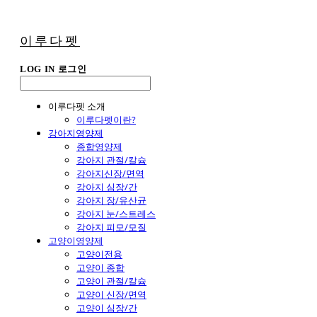
이루다펫
LOG IN
로그인
이루다펫 소개
이루다펫이란?
강아지영양제
종합영양제
강아지 관절/칼슘
강아지신장/면역
강아지 심장/간
강아지 장/유산균
강아지 눈/스트레스
강아지 피모/모질
고양이영양제
고양이전용
고양이 종합
고양이 관절/칼슘
고양이 신장/면역
고양이 심장/간