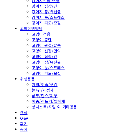
강아지신장/면역
강아지 심장/간
강아지 장/유산균
강아지 눈/스트레스
강아지 피모/모질
고양이영양제
고양이전용
고양이 종합
고양이 관절/칼슘
고양이 신장/면역
고양이 심장/간
고양이 장/유산균
고양이 눈/스트레스
고양이 피모/모질
위생용품
치약/칫솔/구강
눈/귀/세정제
샴푸/린스/피부
해충/진드기/탈취제
상처소독/지혈 외 기타용품
간식
Q&A
후기
공지