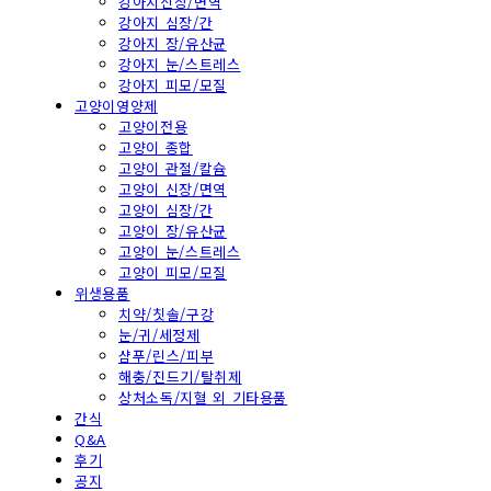
강아지신장/면역
강아지 심장/간
강아지 장/유산균
강아지 눈/스트레스
강아지 피모/모질
고양이영양제
고양이전용
고양이 종합
고양이 관절/칼슘
고양이 신장/면역
고양이 심장/간
고양이 장/유산균
고양이 눈/스트레스
고양이 피모/모질
위생용품
치약/칫솔/구강
눈/귀/세정제
샴푸/린스/피부
해충/진드기/탈취제
상처소독/지혈 외 기타용품
간식
Q&A
후기
공지