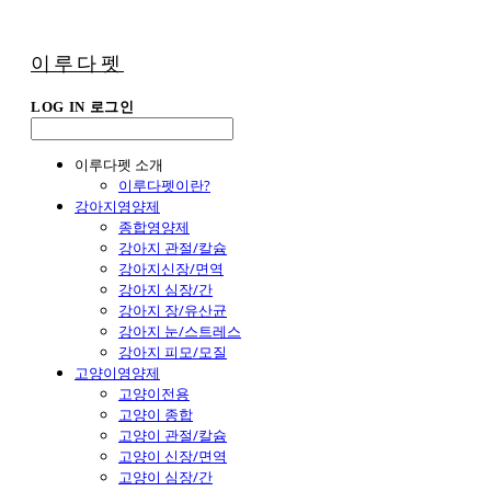
이루다펫
LOG IN
로그인
이루다펫 소개
이루다펫이란?
강아지영양제
종합영양제
강아지 관절/칼슘
강아지신장/면역
강아지 심장/간
강아지 장/유산균
강아지 눈/스트레스
강아지 피모/모질
고양이영양제
고양이전용
고양이 종합
고양이 관절/칼슘
고양이 신장/면역
고양이 심장/간