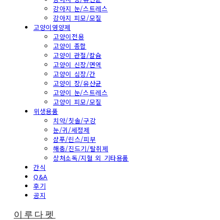
강아지 눈/스트레스
강아지 피모/모질
고양이영양제
고양이전용
고양이 종합
고양이 관절/칼슘
고양이 신장/면역
고양이 심장/간
고양이 장/유산균
고양이 눈/스트레스
고양이 피모/모질
위생용품
치약/칫솔/구강
눈/귀/세정제
샴푸/린스/피부
해충/진드기/탈취제
상처소독/지혈 외 기타용품
간식
Q&A
후기
공지
이루다펫