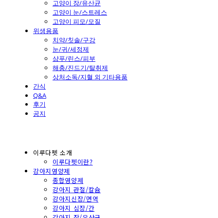
고양이 장/유산균
고양이 눈/스트레스
고양이 피모/모질
위생용품
치약/칫솔/구강
눈/귀/세정제
샴푸/린스/피부
해충/진드기/탈취제
상처소독/지혈 외 기타용품
간식
Q&A
후기
공지
이루다펫 소개
이루다펫이란?
강아지영양제
종합영양제
강아지 관절/칼슘
강아지신장/면역
강아지 심장/간
강아지 장/유산균