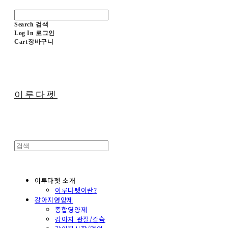
Search
검색
Log In
로그인
Cart
장바구니
이루다펫
이루다펫 소개
이루다펫이란?
강아지영양제
종합영양제
강아지 관절/칼슘