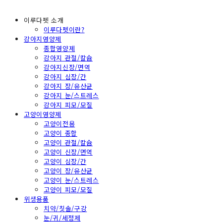
이루다펫 소개
이루다펫이란?
강아지영양제
종합영양제
강아지 관절/칼슘
강아지신장/면역
강아지 심장/간
강아지 장/유산균
강아지 눈/스트레스
강아지 피모/모질
고양이영양제
고양이전용
고양이 종합
고양이 관절/칼슘
고양이 신장/면역
고양이 심장/간
고양이 장/유산균
고양이 눈/스트레스
고양이 피모/모질
위생용품
치약/칫솔/구강
눈/귀/세정제