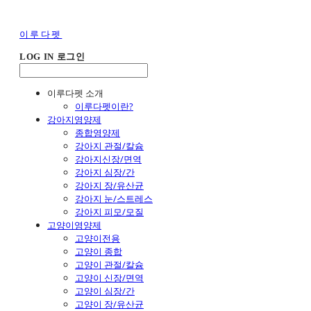
이루다펫
LOG IN
로그인
이루다펫 소개
이루다펫이란?
강아지영양제
종합영양제
강아지 관절/칼슘
강아지신장/면역
강아지 심장/간
강아지 장/유산균
강아지 눈/스트레스
강아지 피모/모질
고양이영양제
고양이전용
고양이 종합
고양이 관절/칼슘
고양이 신장/면역
고양이 심장/간
고양이 장/유산균