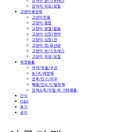
강아지 눈/스트레스
강아지 피모/모질
고양이영양제
고양이전용
고양이 종합
고양이 관절/칼슘
고양이 신장/면역
고양이 심장/간
고양이 장/유산균
고양이 눈/스트레스
고양이 피모/모질
위생용품
치약/칫솔/구강
눈/귀/세정제
샴푸/린스/피부
해충/진드기/탈취제
상처소독/지혈 외 기타용품
간식
Q&A
후기
공지