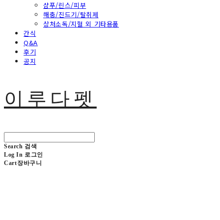
샴푸/린스/피부
해충/진드기/탈취제
상처소독/지혈 외 기타용품
간식
Q&A
후기
공지
이루다펫
Search
검색
Log In
로그인
Cart
장바구니