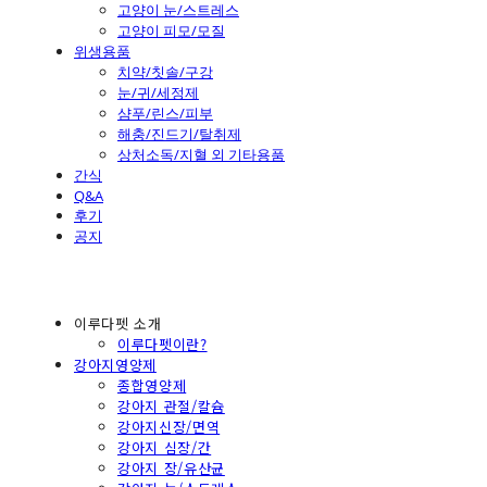
고양이 눈/스트레스
고양이 피모/모질
위생용품
치약/칫솔/구강
눈/귀/세정제
샴푸/린스/피부
해충/진드기/탈취제
상처소독/지혈 외 기타용품
간식
Q&A
후기
공지
이루다펫 소개
이루다펫이란?
강아지영양제
종합영양제
강아지 관절/칼슘
강아지신장/면역
강아지 심장/간
강아지 장/유산균