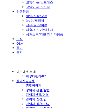
고양이 눈/스트레스
고양이 피모/모질
위생용품
치약/칫솔/구강
눈/귀/세정제
샴푸/린스/피부
해충/진드기/탈취제
상처소독/지혈 외 기타용품
간식
Q&A
후기
공지
이루다펫 소개
이루다펫이란?
강아지영양제
종합영양제
강아지 관절/칼슘
강아지신장/면역
강아지 심장/간
강아지 장/유산균