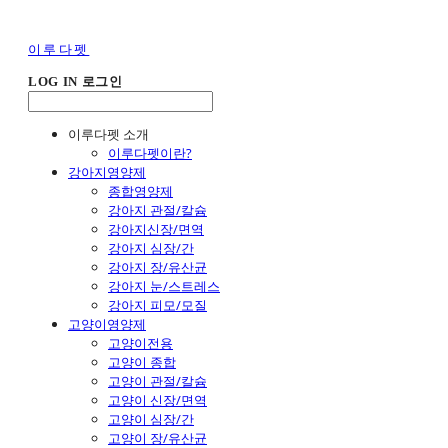
이루다펫
LOG IN
로그인
이루다펫 소개
이루다펫이란?
강아지영양제
종합영양제
강아지 관절/칼슘
강아지신장/면역
강아지 심장/간
강아지 장/유산균
강아지 눈/스트레스
강아지 피모/모질
고양이영양제
고양이전용
고양이 종합
고양이 관절/칼슘
고양이 신장/면역
고양이 심장/간
고양이 장/유산균