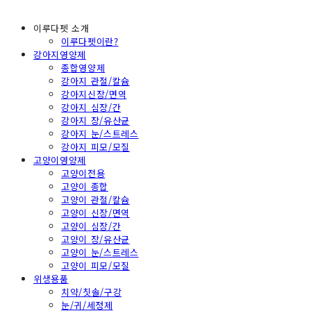
이루다펫 소개
이루다펫이란?
강아지영양제
종합영양제
강아지 관절/칼슘
강아지신장/면역
강아지 심장/간
강아지 장/유산균
강아지 눈/스트레스
강아지 피모/모질
고양이영양제
고양이전용
고양이 종합
고양이 관절/칼슘
고양이 신장/면역
고양이 심장/간
고양이 장/유산균
고양이 눈/스트레스
고양이 피모/모질
위생용품
치약/칫솔/구강
눈/귀/세정제