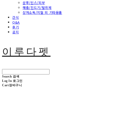
샴푸/린스/피부
해충/진드기/탈취제
상처소독/지혈 외 기타용품
간식
Q&A
후기
공지
이루다펫
Search
검색
Log In
로그인
Cart
장바구니