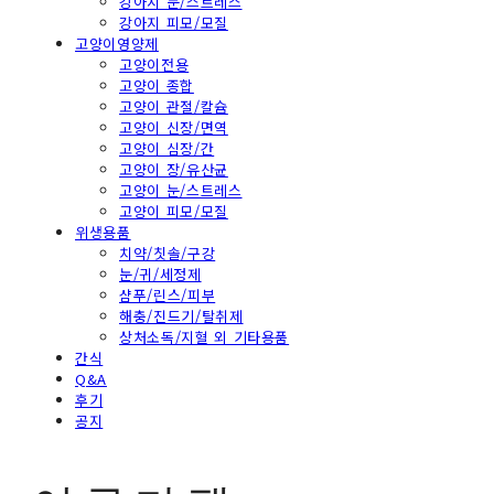
강아지 눈/스트레스
강아지 피모/모질
고양이영양제
고양이전용
고양이 종합
고양이 관절/칼슘
고양이 신장/면역
고양이 심장/간
고양이 장/유산균
고양이 눈/스트레스
고양이 피모/모질
위생용품
치약/칫솔/구강
눈/귀/세정제
샴푸/린스/피부
해충/진드기/탈취제
상처소독/지혈 외 기타용품
간식
Q&A
후기
공지