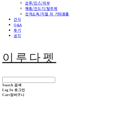
샴푸/린스/피부
해충/진드기/탈취제
상처소독/지혈 외 기타용품
간식
Q&A
후기
공지
이루다펫
Search
검색
Log In
로그인
Cart
장바구니