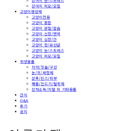
강아지 눈/스트레스
강아지 피모/모질
고양이영양제
고양이전용
고양이 종합
고양이 관절/칼슘
고양이 신장/면역
고양이 심장/간
고양이 장/유산균
고양이 눈/스트레스
고양이 피모/모질
위생용품
치약/칫솔/구강
눈/귀/세정제
샴푸/린스/피부
해충/진드기/탈취제
상처소독/지혈 외 기타용품
간식
Q&A
후기
공지