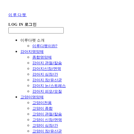
이루다펫
LOG IN
로그인
이루다펫 소개
이루다펫이란?
강아지영양제
종합영양제
강아지 관절/칼슘
강아지신장/면역
강아지 심장/간
강아지 장/유산균
강아지 눈/스트레스
강아지 피모/모질
고양이영양제
고양이전용
고양이 종합
고양이 관절/칼슘
고양이 신장/면역
고양이 심장/간
고양이 장/유산균