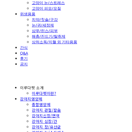
고양이 눈/스트레스
고양이 피모/모질
위생용품
치약/칫솔/구강
눈/귀/세정제
샴푸/린스/피부
해충/진드기/탈취제
상처소독/지혈 외 기타용품
간식
Q&A
후기
공지
이루다펫 소개
이루다펫이란?
강아지영양제
종합영양제
강아지 관절/칼슘
강아지신장/면역
강아지 심장/간
강아지 장/유산균