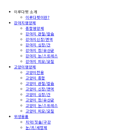
이루다펫 소개
이루다펫이란?
강아지영양제
종합영양제
강아지 관절/칼슘
강아지신장/면역
강아지 심장/간
강아지 장/유산균
강아지 눈/스트레스
강아지 피모/모질
고양이영양제
고양이전용
고양이 종합
고양이 관절/칼슘
고양이 신장/면역
고양이 심장/간
고양이 장/유산균
고양이 눈/스트레스
고양이 피모/모질
위생용품
치약/칫솔/구강
눈/귀/세정제