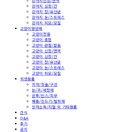
강아지신장/면역
강아지 심장/간
강아지 장/유산균
강아지 눈/스트레스
강아지 피모/모질
고양이영양제
고양이전용
고양이 종합
고양이 관절/칼슘
고양이 신장/면역
고양이 심장/간
고양이 장/유산균
고양이 눈/스트레스
고양이 피모/모질
위생용품
치약/칫솔/구강
눈/귀/세정제
샴푸/린스/피부
해충/진드기/탈취제
상처소독/지혈 외 기타용품
간식
Q&A
후기
공지