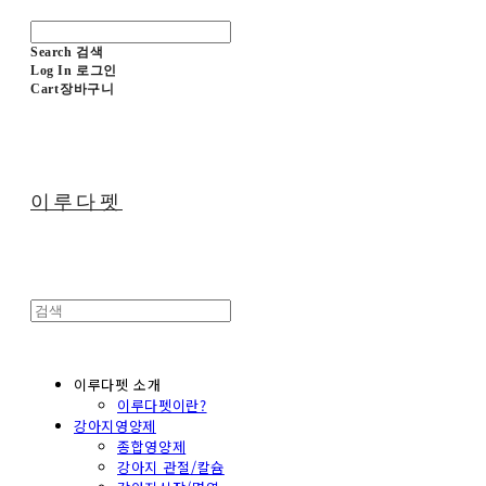
Search
검색
Log In
로그인
Cart
장바구니
이루다펫
이루다펫 소개
이루다펫이란?
강아지영양제
종합영양제
강아지 관절/칼슘