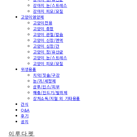
강아지 눈/스트레스
강아지 피모/모질
고양이영양제
고양이전용
고양이 종합
고양이 관절/칼슘
고양이 신장/면역
고양이 심장/간
고양이 장/유산균
고양이 눈/스트레스
고양이 피모/모질
위생용품
치약/칫솔/구강
눈/귀/세정제
샴푸/린스/피부
해충/진드기/탈취제
상처소독/지혈 외 기타용품
간식
Q&A
후기
공지
이루다펫