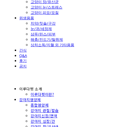
고양이 장/유산균
고양이 눈/스트레스
고양이 피모/모질
위생용품
치약/칫솔/구강
눈/귀/세정제
샴푸/린스/피부
해충/진드기/탈취제
상처소독/지혈 외 기타용품
간식
Q&A
후기
공지
이루다펫 소개
이루다펫이란?
강아지영양제
종합영양제
강아지 관절/칼슘
강아지신장/면역
강아지 심장/간
강아지 장/유산균