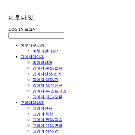
이루다펫
LOG IN
로그인
이루다펫 소개
이루다펫이란?
강아지영양제
종합영양제
강아지 관절/칼슘
강아지신장/면역
강아지 심장/간
강아지 장/유산균
강아지 눈/스트레스
강아지 피모/모질
고양이영양제
고양이전용
고양이 종합
고양이 관절/칼슘
고양이 신장/면역
고양이 심장/간