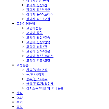
강아지신장/면역
강아지 심장/간
강아지 장/유산균
강아지 눈/스트레스
강아지 피모/모질
고양이영양제
고양이전용
고양이 종합
고양이 관절/칼슘
고양이 신장/면역
고양이 심장/간
고양이 장/유산균
고양이 눈/스트레스
고양이 피모/모질
위생용품
치약/칫솔/구강
눈/귀/세정제
샴푸/린스/피부
해충/진드기/탈취제
상처소독/지혈 외 기타용품
간식
Q&A
후기
공지