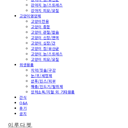
강아지 눈/스트레스
강아지 피모/모질
고양이영양제
고양이전용
고양이 종합
고양이 관절/칼슘
고양이 신장/면역
고양이 심장/간
고양이 장/유산균
고양이 눈/스트레스
고양이 피모/모질
위생용품
치약/칫솔/구강
눈/귀/세정제
샴푸/린스/피부
해충/진드기/탈취제
상처소독/지혈 외 기타용품
간식
Q&A
후기
공지
이루다펫