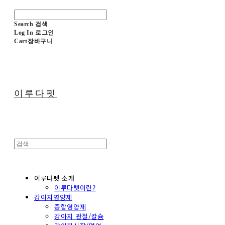
Search
검색
Log In
로그인
Cart
장바구니
이루다펫
이루다펫 소개
이루다펫이란?
강아지영양제
종합영양제
강아지 관절/칼슘