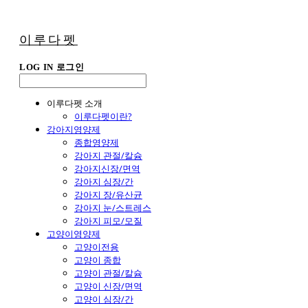
이루다펫
LOG IN
로그인
이루다펫 소개
이루다펫이란?
강아지영양제
종합영양제
강아지 관절/칼슘
강아지신장/면역
강아지 심장/간
강아지 장/유산균
강아지 눈/스트레스
강아지 피모/모질
고양이영양제
고양이전용
고양이 종합
고양이 관절/칼슘
고양이 신장/면역
고양이 심장/간