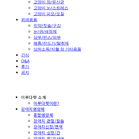
고양이 장/유산균
고양이 눈/스트레스
고양이 피모/모질
위생용품
치약/칫솔/구강
눈/귀/세정제
샴푸/린스/피부
해충/진드기/탈취제
상처소독/지혈 외 기타용품
간식
Q&A
후기
공지
이루다펫 소개
이루다펫이란?
강아지영양제
종합영양제
강아지 관절/칼슘
강아지신장/면역
강아지 심장/간
강아지 장/유산균