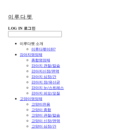
이루다펫
LOG IN
로그인
이루다펫 소개
이루다펫이란?
강아지영양제
종합영양제
강아지 관절/칼슘
강아지신장/면역
강아지 심장/간
강아지 장/유산균
강아지 눈/스트레스
강아지 피모/모질
고양이영양제
고양이전용
고양이 종합
고양이 관절/칼슘
고양이 신장/면역
고양이 심장/간