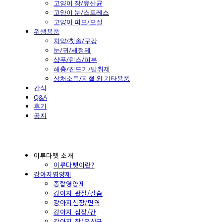
고양이 장/유산균
고양이 눈/스트레스
고양이 피모/모질
위생용품
치약/칫솔/구강
눈/귀/세정제
샴푸/린스/피부
해충/진드기/탈취제
상처소독/지혈 외 기타용품
간식
Q&A
후기
공지
이루다펫 소개
이루다펫이란?
강아지영양제
종합영양제
강아지 관절/칼슘
강아지신장/면역
강아지 심장/간
강아지 장/유산균