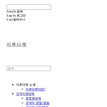
Search
검색
Log In
로그인
Cart
장바구니
이루다펫
이루다펫 소개
이루다펫이란?
강아지영양제
종합영양제
강아지 관절/칼슘