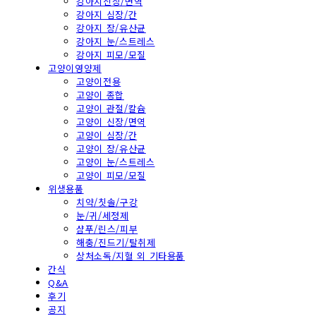
강아지신장/면역
강아지 심장/간
강아지 장/유산균
강아지 눈/스트레스
강아지 피모/모질
고양이영양제
고양이전용
고양이 종합
고양이 관절/칼슘
고양이 신장/면역
고양이 심장/간
고양이 장/유산균
고양이 눈/스트레스
고양이 피모/모질
위생용품
치약/칫솔/구강
눈/귀/세정제
샴푸/린스/피부
해충/진드기/탈취제
상처소독/지혈 외 기타용품
간식
Q&A
후기
공지