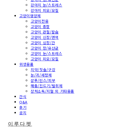
강아지 눈/스트레스
강아지 피모/모질
고양이영양제
고양이전용
고양이 종합
고양이 관절/칼슘
고양이 신장/면역
고양이 심장/간
고양이 장/유산균
고양이 눈/스트레스
고양이 피모/모질
위생용품
치약/칫솔/구강
눈/귀/세정제
샴푸/린스/피부
해충/진드기/탈취제
상처소독/지혈 외 기타용품
간식
Q&A
후기
공지
이루다펫