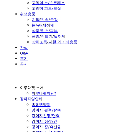
고양이 눈/스트레스
고양이 피모/모질
위생용품
치약/칫솔/구강
눈/귀/세정제
샴푸/린스/피부
해충/진드기/탈취제
상처소독/지혈 외 기타용품
간식
Q&A
후기
공지
이루다펫 소개
이루다펫이란?
강아지영양제
종합영양제
강아지 관절/칼슘
강아지신장/면역
강아지 심장/간
강아지 장/유산균