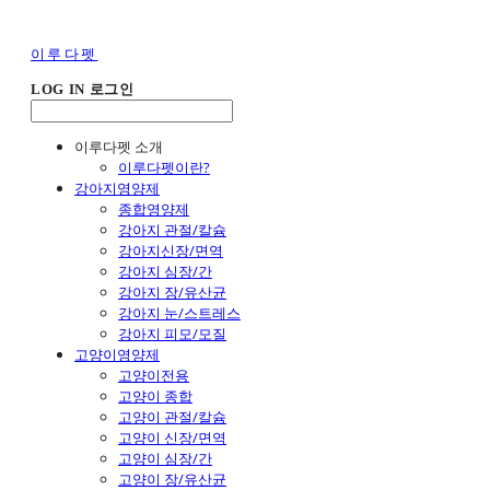
이루다펫
LOG IN
로그인
이루다펫 소개
이루다펫이란?
강아지영양제
종합영양제
강아지 관절/칼슘
강아지신장/면역
강아지 심장/간
강아지 장/유산균
강아지 눈/스트레스
강아지 피모/모질
고양이영양제
고양이전용
고양이 종합
고양이 관절/칼슘
고양이 신장/면역
고양이 심장/간
고양이 장/유산균