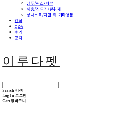
샴푸/린스/피부
해충/진드기/탈취제
상처소독/지혈 외 기타용품
간식
Q&A
후기
공지
이루다펫
Search
검색
Log In
로그인
Cart
장바구니