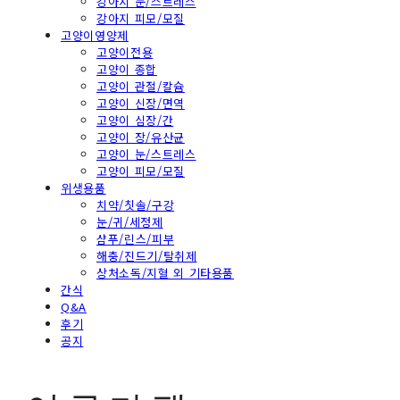
강아지 눈/스트레스
강아지 피모/모질
고양이영양제
고양이전용
고양이 종합
고양이 관절/칼슘
고양이 신장/면역
고양이 심장/간
고양이 장/유산균
고양이 눈/스트레스
고양이 피모/모질
위생용품
치약/칫솔/구강
눈/귀/세정제
샴푸/린스/피부
해충/진드기/탈취제
상처소독/지혈 외 기타용품
간식
Q&A
후기
공지