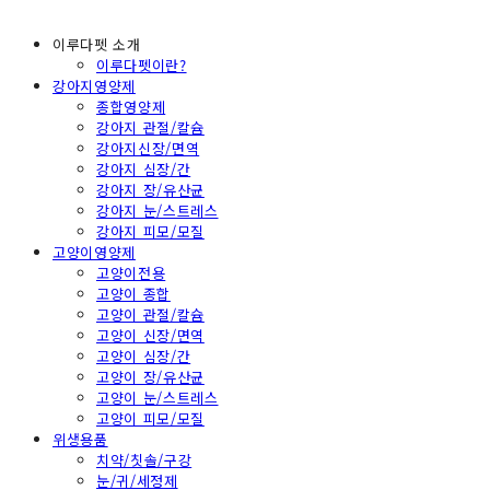
이루다펫 소개
이루다펫이란?
강아지영양제
종합영양제
강아지 관절/칼슘
강아지신장/면역
강아지 심장/간
강아지 장/유산균
강아지 눈/스트레스
강아지 피모/모질
고양이영양제
고양이전용
고양이 종합
고양이 관절/칼슘
고양이 신장/면역
고양이 심장/간
고양이 장/유산균
고양이 눈/스트레스
고양이 피모/모질
위생용품
치약/칫솔/구강
눈/귀/세정제