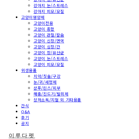
강아지 눈/스트레스
강아지 피모/모질
고양이영양제
고양이전용
고양이 종합
고양이 관절/칼슘
고양이 신장/면역
고양이 심장/간
고양이 장/유산균
고양이 눈/스트레스
고양이 피모/모질
위생용품
치약/칫솔/구강
눈/귀/세정제
샴푸/린스/피부
해충/진드기/탈취제
상처소독/지혈 외 기타용품
간식
Q&A
후기
공지
이루다펫