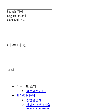
Search
검색
Log In
로그인
Cart
장바구니
이루다펫
이루다펫 소개
이루다펫이란?
강아지영양제
종합영양제
강아지 관절/칼슘