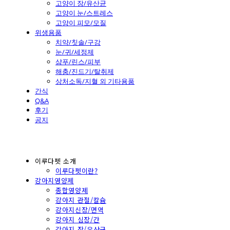
고양이 장/유산균
고양이 눈/스트레스
고양이 피모/모질
위생용품
치약/칫솔/구강
눈/귀/세정제
샴푸/린스/피부
해충/진드기/탈취제
상처소독/지혈 외 기타용품
간식
Q&A
후기
공지
이루다펫 소개
이루다펫이란?
강아지영양제
종합영양제
강아지 관절/칼슘
강아지신장/면역
강아지 심장/간
강아지 장/유산균