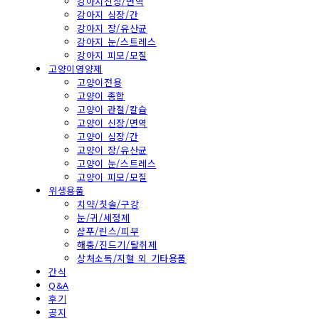
강아지신장/면역
강아지 심장/간
강아지 장/유산균
강아지 눈/스트레스
강아지 피모/모질
고양이영양제
고양이전용
고양이 종합
고양이 관절/칼슘
고양이 신장/면역
고양이 심장/간
고양이 장/유산균
고양이 눈/스트레스
고양이 피모/모질
위생용품
치약/칫솔/구강
눈/귀/세정제
샴푸/린스/피부
해충/진드기/탈취제
상처소독/지혈 외 기타용품
간식
Q&A
후기
공지