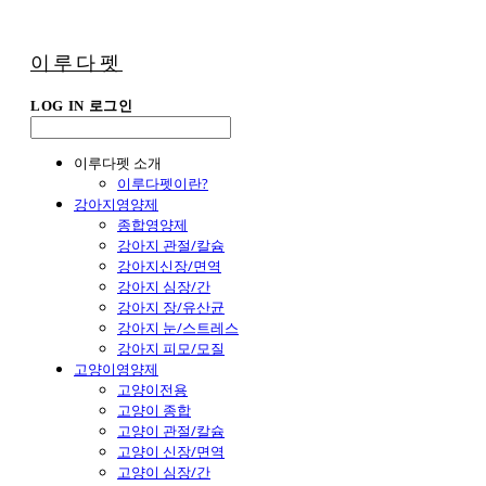
이루다펫
LOG IN
로그인
이루다펫 소개
이루다펫이란?
강아지영양제
종합영양제
강아지 관절/칼슘
강아지신장/면역
강아지 심장/간
강아지 장/유산균
강아지 눈/스트레스
강아지 피모/모질
고양이영양제
고양이전용
고양이 종합
고양이 관절/칼슘
고양이 신장/면역
고양이 심장/간