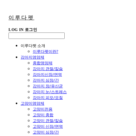
이루다펫
LOG IN
로그인
이루다펫 소개
이루다펫이란?
강아지영양제
종합영양제
강아지 관절/칼슘
강아지신장/면역
강아지 심장/간
강아지 장/유산균
강아지 눈/스트레스
강아지 피모/모질
고양이영양제
고양이전용
고양이 종합
고양이 관절/칼슘
고양이 신장/면역
고양이 심장/간