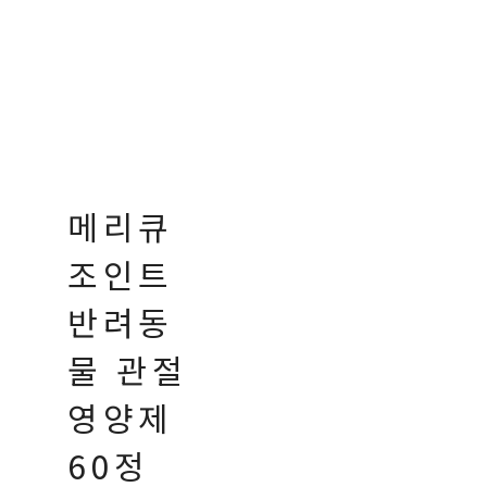
메리큐
조인트
반려동
물 관절
영양제
60정