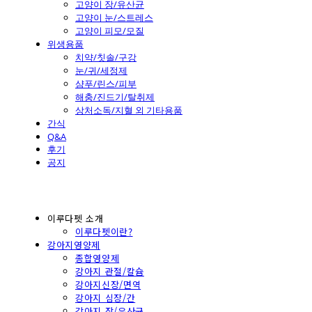
고양이 장/유산균
고양이 눈/스트레스
고양이 피모/모질
위생용품
치약/칫솔/구강
눈/귀/세정제
샴푸/린스/피부
해충/진드기/탈취제
상처소독/지혈 외 기타용품
간식
Q&A
후기
공지
이루다펫 소개
이루다펫이란?
강아지영양제
종합영양제
강아지 관절/칼슘
강아지신장/면역
강아지 심장/간
강아지 장/유산균