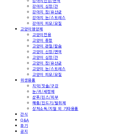
강아지신장/면역
강아지 심장/간
강아지 장/유산균
강아지 눈/스트레스
강아지 피모/모질
고양이영양제
고양이전용
고양이 종합
고양이 관절/칼슘
고양이 신장/면역
고양이 심장/간
고양이 장/유산균
고양이 눈/스트레스
고양이 피모/모질
위생용품
치약/칫솔/구강
눈/귀/세정제
샴푸/린스/피부
해충/진드기/탈취제
상처소독/지혈 외 기타용품
간식
Q&A
후기
공지