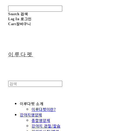
Search
검색
Log In
로그인
Cart
장바구니
이루다펫
이루다펫 소개
이루다펫이란?
강아지영양제
종합영양제
강아지 관절/칼슘