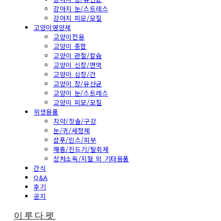
강아지 눈/스트레스
강아지 피모/모질
고양이영양제
고양이전용
고양이 종합
고양이 관절/칼슘
고양이 신장/면역
고양이 심장/간
고양이 장/유산균
고양이 눈/스트레스
고양이 피모/모질
위생용품
치약/칫솔/구강
눈/귀/세정제
샴푸/린스/피부
해충/진드기/탈취제
상처소독/지혈 외 기타용품
간식
Q&A
후기
공지
이루다펫