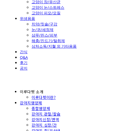
고양이 장/유산균
고양이 눈/스트레스
고양이 피모/모질
위생용품
치약/칫솔/구강
눈/귀/세정제
샴푸/린스/피부
해충/진드기/탈취제
상처소독/지혈 외 기타용품
간식
Q&A
후기
공지
이루다펫 소개
이루다펫이란?
강아지영양제
종합영양제
강아지 관절/칼슘
강아지신장/면역
강아지 심장/간
강아지 장/유산균