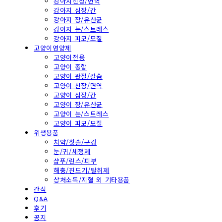
강아지신장/면역
강아지 심장/간
강아지 장/유산균
강아지 눈/스트레스
강아지 피모/모질
고양이영양제
고양이전용
고양이 종합
고양이 관절/칼슘
고양이 신장/면역
고양이 심장/간
고양이 장/유산균
고양이 눈/스트레스
고양이 피모/모질
위생용품
치약/칫솔/구강
눈/귀/세정제
샴푸/린스/피부
해충/진드기/탈취제
상처소독/지혈 외 기타용품
간식
Q&A
후기
공지