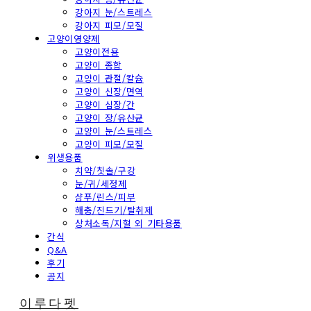
강아지 눈/스트레스
강아지 피모/모질
고양이영양제
고양이전용
고양이 종합
고양이 관절/칼슘
고양이 신장/면역
고양이 심장/간
고양이 장/유산균
고양이 눈/스트레스
고양이 피모/모질
위생용품
치약/칫솔/구강
눈/귀/세정제
샴푸/린스/피부
해충/진드기/탈취제
상처소독/지혈 외 기타용품
간식
Q&A
후기
공지
이루다펫