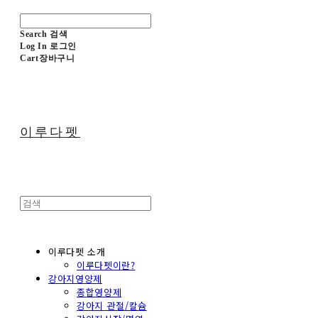
Search
검색
Log In
로그인
Cart
장바구니
이루다펫
이루다펫 소개
이루다펫이란?
강아지영양제
종합영양제
강아지 관절/칼슘