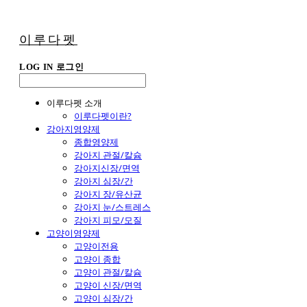
이루다펫
LOG IN
로그인
이루다펫 소개
이루다펫이란?
강아지영양제
종합영양제
강아지 관절/칼슘
강아지신장/면역
강아지 심장/간
강아지 장/유산균
강아지 눈/스트레스
강아지 피모/모질
고양이영양제
고양이전용
고양이 종합
고양이 관절/칼슘
고양이 신장/면역
고양이 심장/간