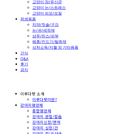
고양이 장/유산균
고양이 눈/스트레스
고양이 피모/모질
위생용품
치약/칫솔/구강
눈/귀/세정제
샴푸/린스/피부
해충/진드기/탈취제
상처소독/지혈 외 기타용품
간식
Q&A
후기
공지
이루다펫 소개
이루다펫이란?
강아지영양제
종합영양제
강아지 관절/칼슘
강아지신장/면역
강아지 심장/간
강아지 장/유산균