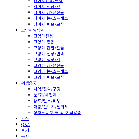
강아지신장/면역
강아지 심장/간
강아지 장/유산균
강아지 눈/스트레스
강아지 피모/모질
고양이영양제
고양이전용
고양이 종합
고양이 관절/칼슘
고양이 신장/면역
고양이 심장/간
고양이 장/유산균
고양이 눈/스트레스
고양이 피모/모질
위생용품
치약/칫솔/구강
눈/귀/세정제
샴푸/린스/피부
해충/진드기/탈취제
상처소독/지혈 외 기타용품
간식
Q&A
후기
공지