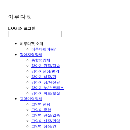
이루다펫
LOG IN
로그인
이루다펫 소개
이루다펫이란?
강아지영양제
종합영양제
강아지 관절/칼슘
강아지신장/면역
강아지 심장/간
강아지 장/유산균
강아지 눈/스트레스
강아지 피모/모질
고양이영양제
고양이전용
고양이 종합
고양이 관절/칼슘
고양이 신장/면역
고양이 심장/간