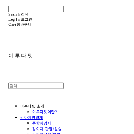
Search
검색
Log In
로그인
Cart
장바구니
이루다펫
이루다펫 소개
이루다펫이란?
강아지영양제
종합영양제
강아지 관절/칼슘