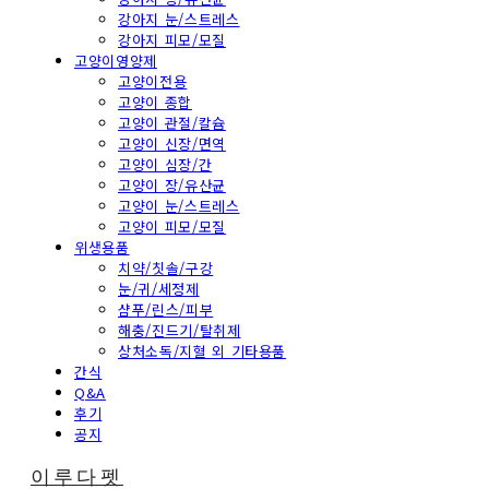
강아지 눈/스트레스
강아지 피모/모질
고양이영양제
고양이전용
고양이 종합
고양이 관절/칼슘
고양이 신장/면역
고양이 심장/간
고양이 장/유산균
고양이 눈/스트레스
고양이 피모/모질
위생용품
치약/칫솔/구강
눈/귀/세정제
샴푸/린스/피부
해충/진드기/탈취제
상처소독/지혈 외 기타용품
간식
Q&A
후기
공지
이루다펫