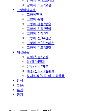
강아지 눈/스트레스
강아지 피모/모질
고양이영양제
고양이전용
고양이 종합
고양이 관절/칼슘
고양이 신장/면역
고양이 심장/간
고양이 장/유산균
고양이 눈/스트레스
고양이 피모/모질
위생용품
치약/칫솔/구강
눈/귀/세정제
샴푸/린스/피부
해충/진드기/탈취제
상처소독/지혈 외 기타용품
간식
Q&A
후기
공지