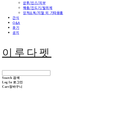
샴푸/린스/피부
해충/진드기/탈취제
상처소독/지혈 외 기타용품
간식
Q&A
후기
공지
이루다펫
Search
검색
Log In
로그인
Cart
장바구니