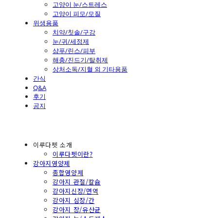
고양이 눈/스트레스
고양이 피모/모질
위생용품
치약/칫솔/구강
눈/귀/세정제
샴푸/린스/피부
해충/진드기/탈취제
상처소독/지혈 외 기타용품
간식
Q&A
후기
공지
이루다펫 소개
이루다펫이란?
강아지영양제
종합영양제
강아지 관절/칼슘
강아지신장/면역
강아지 심장/간
강아지 장/유산균