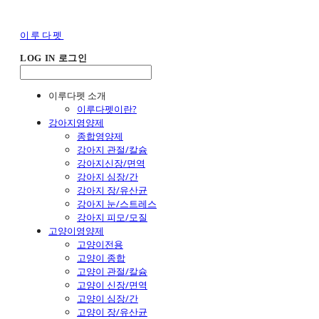
이루다펫
LOG IN
로그인
이루다펫 소개
이루다펫이란?
강아지영양제
종합영양제
강아지 관절/칼슘
강아지신장/면역
강아지 심장/간
강아지 장/유산균
강아지 눈/스트레스
강아지 피모/모질
고양이영양제
고양이전용
고양이 종합
고양이 관절/칼슘
고양이 신장/면역
고양이 심장/간
고양이 장/유산균