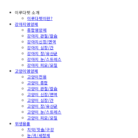
이루다펫 소개
이루다펫이란?
강아지영양제
종합영양제
강아지 관절/칼슘
강아지신장/면역
강아지 심장/간
강아지 장/유산균
강아지 눈/스트레스
강아지 피모/모질
고양이영양제
고양이전용
고양이 종합
고양이 관절/칼슘
고양이 신장/면역
고양이 심장/간
고양이 장/유산균
고양이 눈/스트레스
고양이 피모/모질
위생용품
치약/칫솔/구강
눈/귀/세정제